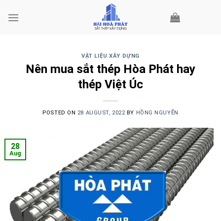
Skip
to
content
VẬT LIỆU XÂY DỰNG
Nên mua sắt thép Hòa Phát hay
thép Việt Úc
POSTED ON
28 AUGUST, 2022
BY
HỒNG NGUYỄN
28
Aug