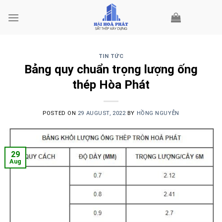
Skip
to
content
TIN TỨC
Bảng quy chuẩn trọng lượng ống
thép Hòa Phát
POSTED ON
29 AUGUST, 2022
BY
HỒNG NGUYỄN
29
Aug