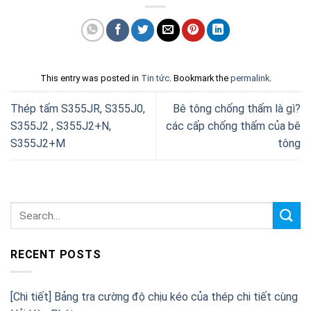
This entry was posted in
Tin tức
. Bookmark the
permalink
.
Thép tấm S355JR, S355J0,
Bê tông chống thấm là gì?
S355J2 , S355J2+N,
các cấp chống thấm của bê
S355J2+M
tông
RECENT POSTS
[Chi tiết] Bảng tra cường độ chịu kéo của thép chi tiết cùng