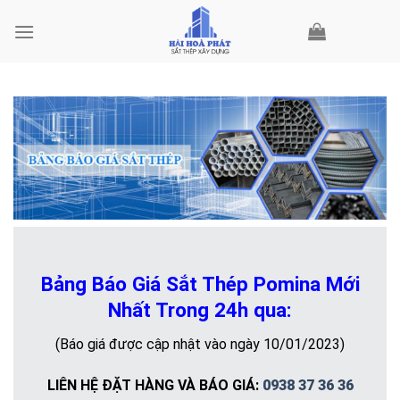
Skip
to
content
Bảng Báo Giá Sắt Thép Pomina Mới
Nhất Trong 24h qua:
(Báo giá được cập nhật vào ngày 10/01/2023)
LIÊN HỆ ĐẶT HÀNG VÀ BÁO GIÁ:
0938 37 36 36