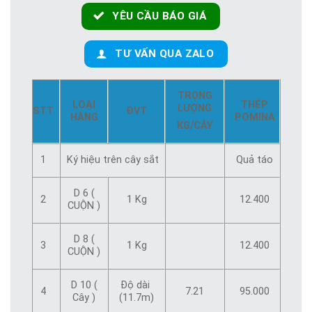
YÊU CẦU BÁO GIÁ
TƯ VẤN QUA ZALO
TRỌNG
LOẠI
THÉP
LƯỢNG
STT
ĐVT
HÀNG
POMINA
KG/CÂY
1
Ký hiệu trên cây sắt
Quả táo
D 6 (
2
1 Kg
12.400
CUỘN )
D 8 (
3
1 Kg
12.400
CUỘN )
D 10 (
Độ dài
4
7.21
95.000
Cây )
(11.7m)