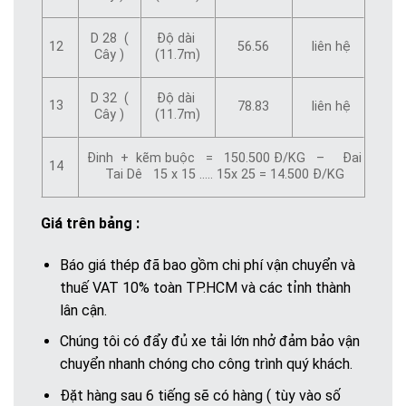
D 28 (
Độ dài
12
56.56
liên hệ
Cây )
(11.7m)
D 32 (
Độ dài
13
liên hệ
78.83
Cây )
(11.7m)
Đinh + kẽm buộc = 150.500 Đ/KG – Đai
14
Tai Dê 15 x 15 ….. 15x 25 = 14.500 Đ/KG
Giá trên bảng :
Báo giá thép đã bao gồm chi phí vận chuyển và
thuế VAT 10% toàn TP.HCM và các tỉnh thành
lân cận.
Chúng tôi có đẩy đủ xe tải lớn nhở đảm bảo vận
chuyển nhanh chóng cho công trình quý khách.
Đặt hàng sau 6 tiếng sẽ có hàng ( tùy vào số