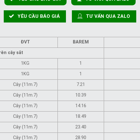
YÊU CẦU BÁO GIÁ
TƯ VẤN QUA ZALO
ĐVT
BAREM
rên cây sắt
1KG
1
1KG
1
Cây (11m.7)
7.21
Cây (11m.7)
10.39
Cây (11m.7)
14.16
Cây (11m.7)
18.49
Cây (11m.7)
23.40
Cây (11m.7)
28.90