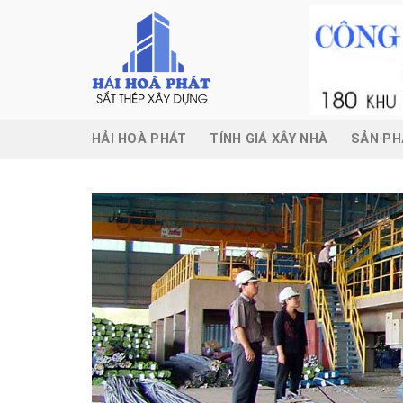
Skip
to
content
HẢI HOÀ PHÁT
TÍNH GIÁ XÂY NHÀ
SẢN P