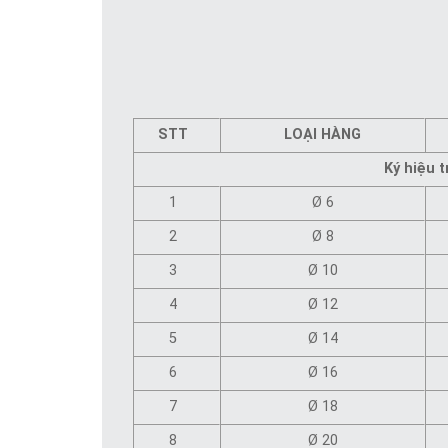
STT
LOẠI HÀNG
Ký hiệu t
1
Ø 6
2
Ø 8
3
Ø 10
4
Ø 12
5
Ø 14
6
Ø 16
7
Ø 18
8
Ø 20