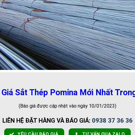
 Giá Sắt Thép Pomina Mới Nhất Trong
(Báo giá được cập nhật vào ngày 10/01/2023)
LIÊN HỆ ĐẶT HÀNG VÀ BÁO GIÁ:
0938 37 36 36
YÊU CẦU BÁO GIÁ
TƯ VẤN QUA ZALO