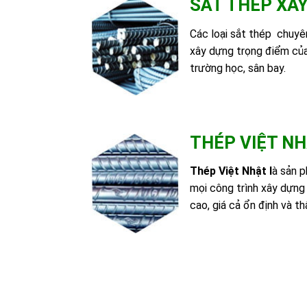
SẮT THÉP XÂ
Các loại sắt thép chuyê
xây dựng trọng điểm của
trường học, sân bay.
THÉP VIỆT N
Thép Việt Nhật
l
à sản 
mọi công trình xây dựng 
cao, giá cả ổn định và th