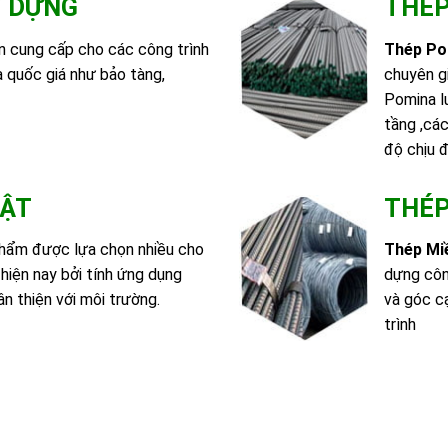
Y DỰNG
THÉP
n cung cấp cho các công trình
Thép Po
 quốc giá như bảo tàng,
chuyên g
Pomina l
tầng ,các
độ chịu 
HẬT
THÉP
phẩm được lựa chọn nhiều cho
Thép M
hiện nay bởi tính ứng dụng
dựng côn
ân thiện với môi trường.
và góc cạ
trình