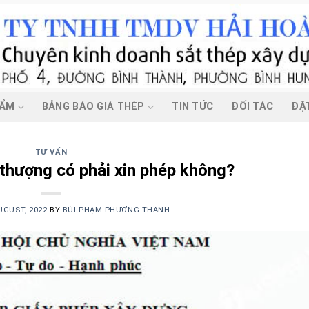
HẨM
BẢNG BÁO GIÁ THÉP
TIN TỨC
ĐỐI TÁC
ĐẶ
TƯ VẤN
thượng có phải xin phép không?
UGUST, 2022
BY
BÙI PHẠM PHƯƠNG THANH