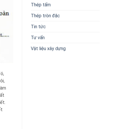
Thép tấm
Thép tròn đặc
Tin tức
Tư vấn
Vật liệu xây dựng
ó,
ôi,
làm
rất
ết.
ết