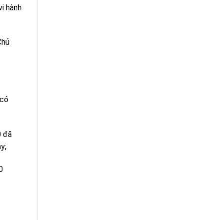
vị hành
Chủ
 có
0 đã
y;
0