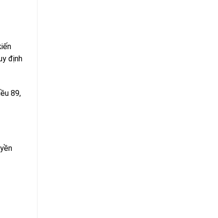
kiến
uy định
iều 89,
uyền