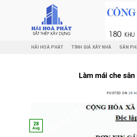
Skip
to
content
HẢI HOÀ PHÁT
TÍNH GIÁ XÂY NHÀ
SẢN P
Làm mái che sân 
POSTED ON
28 A
28
Aug