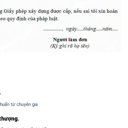
?
?
 chuẩn từ chuyên gia
 thượng.