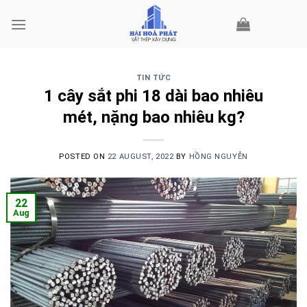
Skip
to
content
TIN TỨC
1 cây sắt phi 18 dài bao nhiêu
mét, nặng bao nhiêu kg?
POSTED ON
22 AUGUST, 2022
BY
HỒNG NGUYỄN
22
Aug