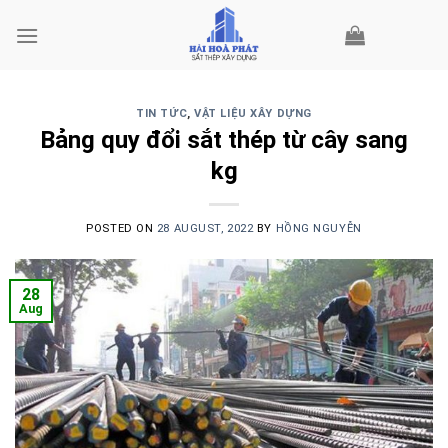
Skip
to
content
TIN TỨC
,
VẬT LIỆU XÂY DỰNG
Bảng quy đổi sắt thép từ cây sang
kg
POSTED ON
28 AUGUST, 2022
BY
HỒNG NGUYỄN
28
Aug